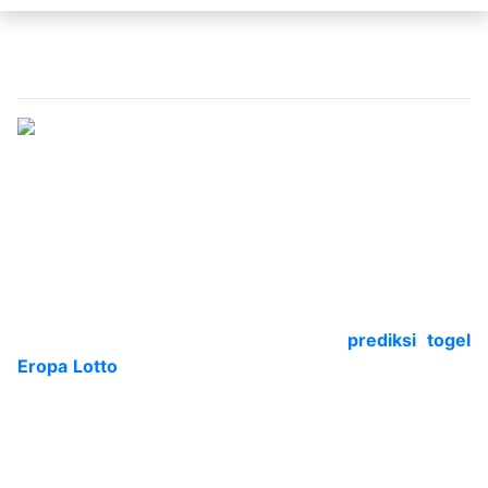
PREDIKSI TOGEL EROPA LOTTO – 20
MARET 2024
Prediksi Togel Eropa
Lotto | Rumus Angka
Eropa Lotto
Terimakasih telah mengunjungi situs
prediksi togel
Eropa Lotto
kami ini, Prediksi Kubu akan membagikan
update rumus togel Eropa Lotto setiap harinya disini.
Prediksi Kubu dikenal sebagai situs prediksi yang
paling banyak di Indonesia di sini kita menyajikan
prediksi togel dengan free dan di silahkan kita juga