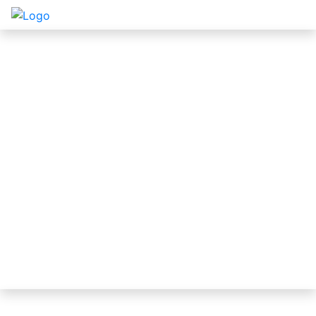
Keluaran Togel Hari Ini
Prediksi Togel
Data Keluaran
Live Draw Togel
Paito Warna Togel
Syair Togel
RTP Slot
Bukti JACKPOT