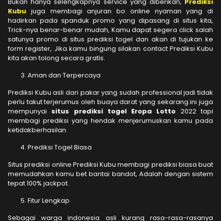
Bukan hanya selengkapnya service yang diberikan,
Prediksi
Kubu
juga membagi anjuran bo online nyaman yang di
hadirkan pada spanduk promo yang dipasang di situs kita,
Trick-nya benar-benar mudah, Kamu dapat segera click salah
satunya promo di situs prediksi togel dan akan di tujukan ke
form register, Jika kamu bingung silakan contact Prediksi Kubu
kita akan tolong secara gratis.
Aman dan Terpercaya
Prediksi Kubu asli dari pakar yang sudah professional jadi tidak
perlu takut terjerumus oleh buaya darat yang sekarang ini juga
mempunyai
situs prediksi togel Eropa Lotto
2022 tapi
membagi prediksi yang hendak menjerumuskan kamu pada
ketidakberhasilan.
Prediksi Togel Biasa
Situs prediksi online Prediksi Kubu membagi prediksi biasa buat
memudahkan kamu bet bantai bandot, Adalah dengan sistem
tepat 100% jackpot.
Fitur Lengkap
Sebagai warga indonesia asli kurang rasa-rasa-rasanya