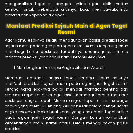
mengenalkan togel ini dengan online agar lebih mudah
kembali untuk beberapa artisnya buat membawakannya
dimana dan kapan saja dapat.
Manfaat Prediksi Sejauh Main di Agen Togel
Resmi
Agar kamu esoknya selalu menggunakan posisi prediksi togel
sejauh main pada agen judi togel resmi. Admin langsung akan
membagi kamu deskripsi faedahnya secara jelas. Ini dia
manfaat prediksi yang harus kamu ketahui esoknya.
Membagikan Deskripsi Angka Jitu dan Akurat
Membagi deskripsi angka tepat sebagai salah satunya
manfaat prediksi sejauh main pada agen judi togel resmi.
Terang yang esoknya bakal menjadi manfaat penting dari
prediksi Eropa Lotto sebagai bisa membagi semua member
deskripsi angka tepat. Makna angka tepat di sini sebagai
angka yang memiliki jenjang keluar besar dalam pengeluaran
angka esoknya. Maka buat kamu yang esok main togel online
pada
agen judi togel resmi
. Dengan kamu memerlukan
kemenangan main. Kamu harus selalu menggunakan posisi
prediksi.