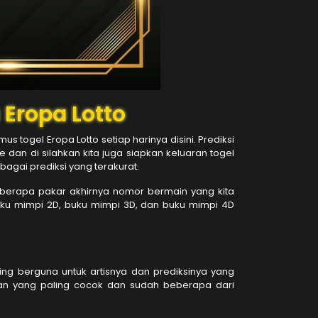
 Eropa Lotto
 togel Eropa Lotto setiap harinya disini. Prediksi
e dan di silahkan kita juga siapkan keluaran togel
ebagai prediksi yang terakurat.
beberapa pakar akhirnya nomor bermain yang kita
buku mimpi 2D, buku mimpi 3D, dan buku mimpi 4D
ng berguna untuk artisnya dan prediksinya yang
gan yang paling cocok dan sudah beberapa dari