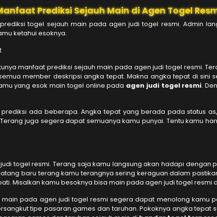
Manfaat Prediksi Sejauh Main di Agen Togel Resm
prediksi togel sejauh main pada agen judi togel resmi. Admin l
kamu ketahui esoknya.
t
unya manfaat prediksi sejauh main pada agen judi togel resmi. T
 semua member deskripsi angka tepat. Makna angka tepat di sini s
amu yang esok main togel online pada
agen judi togel resmi
. De
prediksi ada beberapa. Angka tepat yang berada pada status as, 
. Terang juga segera dapat semuanya kamu punyai. Tentu kamu h
judi togel resmi. Terang saja kamu langsung akan hadapi dengan 
atang baru terang kamu terangnya sering keraguan dalam pastik
ati. Misalkan kamu besoknya bisa main pada agen judi togel resmi 
uh main pada agen judi togel resmi segera dapat menolong kamu 
 tersangkut tipe pasaran games dan taruhan. Pokoknya angka tepa