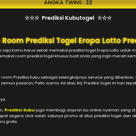
ANGKA TWINS
:
22
☆☆☆
Prediksi Kubutogel
☆☆☆
 Room Prediksi Togel Eropa Lotto Pre
tu saja kamu harus sekali memakai prediksi togel Eropa Lotto untuk 
memakai room prediksi togel khusus buat anda yang ingin meraih k
 room Prediksi Kubu sebagai selengkapnya service yang diberikan, S
p semua pasaran, Paito warna 4d atau 6d, Prediksi togel ini hari t
aya
an,
Prediksi Kubu
juga membagi anjuran bo online nyaman yang di
pat segera click salah satunya promo di situs prediksi togel dan ak
ra gratis.