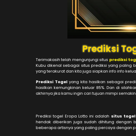
Prediksi To
Terimakasih telah mengunjungi situs
prediksi tog
Kubu dikenal sebagai situs prediksi yang paling b
yang terakurat dan kita juga siapkan info info kelu
Prediksi
Togel
yang kita hasilkan sebagai pred
hasilkan kemungkinan keluar 85%. Dan di silahk
akhirnya jika kamu ingin cari tujuan mimpi semak
Prediksi togel Eropa Lotto ini adalah
situs togel
hendak diberikan juga sudah dihitung dengan 
beberapa artisnya yang paling percaya dengan predi