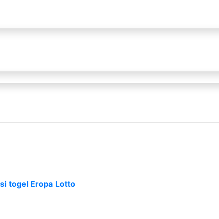
Data Keluaran
Live Draw Togel
Paito Warna Togel
GEL EROPA LOTTO – 0
 Eropa Lotto | Rumus An
si togel Eropa Lotto
kami ini, Prediksi Kubu akan membagi
ai situs prediksi yang paling banyak di Indonesia di sini ki
el yang terakurat dan kita juga siapkan info info keluara