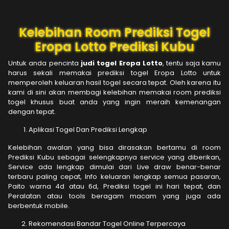
Kelebihan Room Prediksi Togel
Eropa Lotto Prediksi Kubu
Untuk anda pencinta
judi togel Eropa Lotto
, tentu saja kamu
harus sekali memakai prediksi togel Eropa Lotto untuk
memperoleh keluaran hasil togel secara tepat. Oleh karena itu
kami di sini akan membagi kelebihan memakai room prediksi
togel khusus buat anda yang ingin meraih kemenangan
dengan tepat.
Aplikasi Togel Dan Prediksi Lengkap
Kelebihan awalan yang bisa dirasakan bertamu di room
Prediksi Kubu sebagai selengkapnya service yang diberikan,
Service ada lengkap dimulai dari Live draw benar-benar
terbaru paling cepat, Info keluaran lengkap semua pasaran,
Paito warna 4d atau 6d, Prediksi togel ini hari tepat, dan
Peralatan atau tools beragam macam yang juga ada
berbentuk mobile.
Rekomendasi Bandar Togel Online Terpercaya