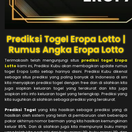
Prediksi Togel Eropa Lotto |
Rumus Angka Eropa Lotto
Terimakasih telah mengunjungi situs
prediksi togel Eropa
Lotto
kami ini, Prediksi Kubu akan membagikan update rumus
togel Eropa Lotto setiap harinya disini. Prediksi Kubu dikenal
sebagai situs prediksi yang paling banyak di Indonesia di sini
kita menyajikan prediksi togel dengan free dan di silahkan kita
juga siapkan keluaran togel yang terakurat dan kita juga
siapkan info info keluaran togel yang terlengkap. Prediksi yang
kita suguhkan di silahkan sebagai prediksi yang terakurat.
Prediksi
Togel
yang kita hasilkan sebagai prediksi yang di
hasilkan oleh sistem yang telah di pembaruan oleh beberapa
pakar akhirnya nomor bermain yang kita hasilkan kemungkinan
keluar 85%. Dan di silahkan juga kita mempunyai buku mimpi