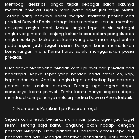
Membagi deskripsi angka tepat sebagai salah satunya
manfaat prediksi sejauh main pada agen judi togel resmi.
Terang yang esoknya bakal menjadi manfaat penting dari
prediksi Dewata Pools sebagai bisa membagi semua member
deskripsi angka tepat. Makna angka tepat di sini sebagai
angka yang memiliki jenjang keluar besar dalam pengeluaran
angka esoknya. Maka buat kamu yang esok main togel online
pada
agen judi togel resmi
. Dengan kamu memerlukan
kemenangan main. Kamu harus selalu menggunakan posisi
prediksi.
Buat angka tepat yang hendak kamu punyai dari prediksi ada
beberapa. Angka tepat yang berada pada status as, kop,
kepala dan ekor. Apa lagi angka tepat dari setiap tipe pasaran
games dan taruhan esoknya. Terang juga segera dapat
semuanya kamu punyai. Tentu kamu hanya segera dapat
mendapatkannya hanya melalui prediksi Dewata Pools terbaik.
Membantu Pastikan Tipe Pasaran Togel
Sejauh kamu esok benarkan diri main pada agen judi togel
resmi. Terang saja kamu langsung akan hadapi dengan
pasaran lengkap. Tidak paham itu, pasaran games apa lagi
pasaran taruhan. Sebagai member pendatang baru terang