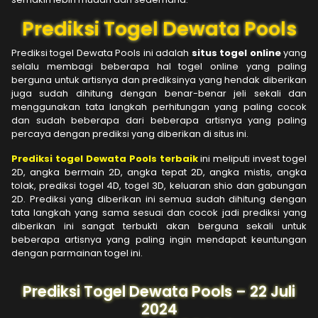
Prediksi Togel Dewata Pools
Prediksi togel Dewata Pools ini adalah
situs togel online
yang
selalu membagi beberapa hal togel online yang paling
berguna untuk artisnya dan prediksinya yang hendak diberikan
juga sudah dihitung dengan benar-benar jeli sekali dan
menggunakan tata langkah perhitungan yang paling cocok
dan sudah beberapa dari beberapa artisnya yang paling
percaya dengan prediksi yang diberikan di situs ini.
Prediksi togel Dewata Pools terbaik
ini meliputi invest togel
2D, angka bermain 2D, angka tepat 2D, angka mistis, angka
tolak, prediksi togel 4D, togel 3D, keluaran shio dan gabungan
2D. Prediksi yang diberikan ini semua sudah dihitung dengan
tata langkah yang sama sesuai dan cocok jadi prediksi yang
diberikan ini sangat terbukti akan berguna sekali untuk
beberapa artisnya yang paling ingin mendapat keuntungan
dengan parmainan togel ini.
Prediksi Togel Dewata Pools – 22 Juli
2024