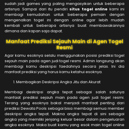
sudah jadi games yang paling mengasyikan untuk beberapa
artisnya. Sampai dari itu pendiri
situs
togel online
kami ini
membagi kemudahan untuk beberapa pemain dengan
mengenalkan togel ini dengan online agar lebih mudah
kembali untuk beberapa artisnya buat membawakannya
dimana dan kapan saja dapat.
Manfaat Prediksi Sejauh Main di Agen Togel
Resmi
Agar kamu esoknya selalu menggunakan posisi prediksi togel
sejauh main pada agen judi togel resmi. Admin langsung akan
membagi kamu deskripsi faedahnya secara jelas. Ini dia
manfaat prediksi yang harus kamu ketahui esoknya.
Membagikan Deskripsi Angka Jitu dan Akurat
Membagi deskripsi angka tepat sebagai salah satunya
manfaat prediksi sejauh main pada agen judi togel resmi.
Terang yang esoknya bakal menjadi manfaat penting dari
prediksi Dewata Pools sebagai bisa membagi semua member
deskripsi angka tepat. Makna angka tepat di sini sebagai
angka yang memiliki jenjang keluar besar dalam pengeluaran
angka esoknya. Maka buat kamu yang esok main togel online