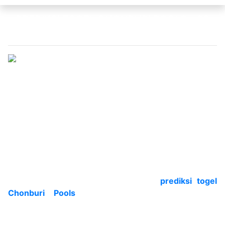
PREDIKSI TOGEL CHONBURI POOLS – 28
JANUARI 2024
Prediksi Togel
Chonburi Pools |
Rumus Angka
Chonburi Pools
Terimakasih telah mengunjungi situs
prediksi togel
Chonburi Pools
kami ini, Prediksi Kubu akan
membagikan update rumus togel Chonburi Pools
setiap harinya disini. Prediksi Kubu dikenal sebagai