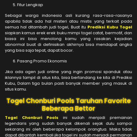
Fitur Lengkap
Sebagai warga indonesia asli kurang rasa-rasa-rasanya
apabila tidak ada hal misteri atau mistis yang terkait pada
semua hal ditambah judi togel, Buat itu
Prediksi Kubu
Togel
siapkan kamus erek erek buku mimpi togel catat, bermotif, dan
biasa ini bisa menolong kamu yang rasakan kejadian
abnormal buat di definisikan akhirnya bisa mendapat angka
yang bisa saja tepat, dapat bocor.
Pasang Promo Ekonomis
Jika ada agen judi online yang ingin promosi spanduk atau
iklannya tampil di situs kita, bisa bertandang ke kita di Prediksi
Kubu, Dalam tiga bulan pasti banyak member yang masuk di
situs kamu.
Togel Chonburi Pools Taruhan Favorite
Beberapa Bettor
Togel Chonburi Pools
ini sudah menjadi premainan
legendaris yang sudah banyak dikenali sejak dulu sampai
sekarang ini oleh beberapa kelompok orangtua. Maka tidak
dapat dibantah kembali jika togel ini sudah menjadi permainan