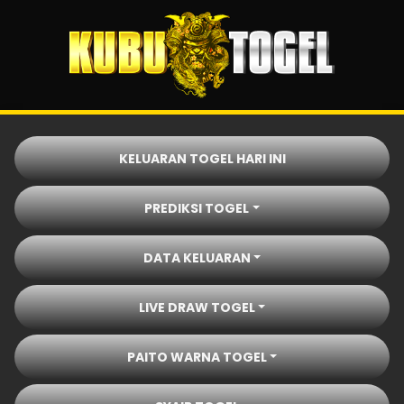
KELUARAN TOGEL HARI INI
PREDIKSI TOGEL
DATA KELUARAN
LIVE DRAW TOGEL
PAITO WARNA TOGEL