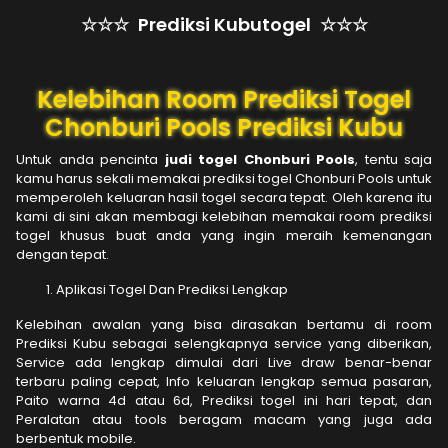
☆☆☆
Prediksi Kubutogel
☆☆☆
Kelebihan Room Prediksi Togel
Chonburi Pools Prediksi Kubu
Untuk anda pencinta
judi togel Chonburi Pools
, tentu saja
kamu harus sekali memakai prediksi togel Chonburi Pools untuk
memperoleh keluaran hasil togel secara tepat. Oleh karena itu
kami di sini akan membagi kelebihan memakai room prediksi
togel khusus buat anda yang ingin meraih kemenangan
dengan tepat.
Aplikasi Togel Dan Prediksi Lengkap
Kelebihan awalan yang bisa dirasakan bertamu di room
Prediksi Kubu sebagai selengkapnya service yang diberikan,
Service ada lengkap dimulai dari Live draw benar-benar
terbaru paling cepat, Info keluaran lengkap semua pasaran,
Paito warna 4d atau 6d, Prediksi togel ini hari tepat, dan
Peralatan atau tools beragam macam yang juga ada
berbentuk mobile.