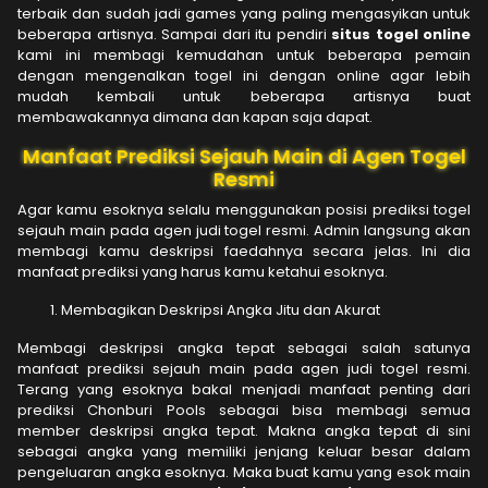
terbaik dan sudah jadi games yang paling mengasyikan untuk
beberapa artisnya. Sampai dari itu pendiri
situs
togel online
kami ini membagi kemudahan untuk beberapa pemain
dengan mengenalkan togel ini dengan online agar lebih
mudah kembali untuk beberapa artisnya buat
membawakannya dimana dan kapan saja dapat.
Manfaat Prediksi Sejauh Main di Agen Togel
Resmi
Agar kamu esoknya selalu menggunakan posisi prediksi togel
sejauh main pada agen judi togel resmi. Admin langsung akan
membagi kamu deskripsi faedahnya secara jelas. Ini dia
manfaat prediksi yang harus kamu ketahui esoknya.
Membagikan Deskripsi Angka Jitu dan Akurat
Membagi deskripsi angka tepat sebagai salah satunya
manfaat prediksi sejauh main pada agen judi togel resmi.
Terang yang esoknya bakal menjadi manfaat penting dari
prediksi Chonburi Pools sebagai bisa membagi semua
member deskripsi angka tepat. Makna angka tepat di sini
sebagai angka yang memiliki jenjang keluar besar dalam
pengeluaran angka esoknya. Maka buat kamu yang esok main