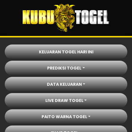
KELUARAN TOGEL HARI INI
PREDIKSI TOGEL
DATA KELUARAN
LIVE DRAW TOGEL
PAITO WARNA TOGEL