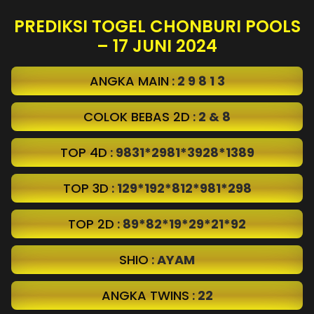
PREDIKSI TOGEL CHONBURI POOLS
– 17 JUNI 2024
ANGKA MAIN
:
2 9 8 1 3
COLOK BEBAS 2D
:
2 & 8
TOP 4D
:
9831*2981*3928*1389
TOP 3D
:
129*192*812*981*298
TOP 2D
:
89*82*19*29*21*92
SHIO
:
AYAM
ANGKA TWINS
:
22