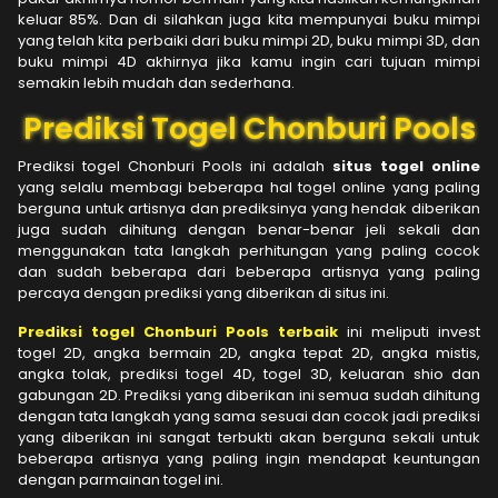
keluar 85%. Dan di silahkan juga kita mempunyai buku mimpi
yang telah kita perbaiki dari buku mimpi 2D, buku mimpi 3D, dan
buku mimpi 4D akhirnya jika kamu ingin cari tujuan mimpi
semakin lebih mudah dan sederhana.
Prediksi Togel Chonburi Pools
Prediksi togel Chonburi Pools ini adalah
situs togel online
yang selalu membagi beberapa hal togel online yang paling
berguna untuk artisnya dan prediksinya yang hendak diberikan
juga sudah dihitung dengan benar-benar jeli sekali dan
menggunakan tata langkah perhitungan yang paling cocok
dan sudah beberapa dari beberapa artisnya yang paling
percaya dengan prediksi yang diberikan di situs ini.
Prediksi togel Chonburi Pools terbaik
ini meliputi invest
togel 2D, angka bermain 2D, angka tepat 2D, angka mistis,
angka tolak, prediksi togel 4D, togel 3D, keluaran shio dan
gabungan 2D. Prediksi yang diberikan ini semua sudah dihitung
dengan tata langkah yang sama sesuai dan cocok jadi prediksi
yang diberikan ini sangat terbukti akan berguna sekali untuk
beberapa artisnya yang paling ingin mendapat keuntungan
dengan parmainan togel ini.