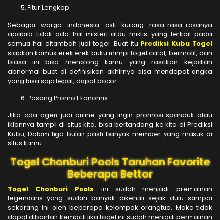
Fitur Lengkap
Sebagai warga indonesia asli kurang rasa-rasa-rasanya
apabila tidak ada hal misteri atau mistis yang terkait pada
semua hal ditambah judi togel, Buat itu
Prediksi Kubu
Togel
siapkan kamus erek erek buku mimpi togel catat, bermotif, dan
biasa ini bisa menolong kamu yang rasakan kejadian
abnormal buat di definisikan akhirnya bisa mendapat angka
yang bisa saja tepat, dapat bocor.
Pasang Promo Ekonomis
Jika ada agen judi online yang ingin promosi spanduk atau
iklannya tampil di situs kita, bisa bertandang ke kita di Prediksi
Kubu, Dalam tiga bulan pasti banyak member yang masuk di
situs kamu.
Togel Chonburi Pools Taruhan Favorite
Beberapa Bettor
Togel Chonburi Pools
ini sudah menjadi premainan
legendaris yang sudah banyak dikenali sejak dulu sampai
sekarang ini oleh beberapa kelompok orangtua. Maka tidak
dapat dibantah kembali jika togel ini sudah menjadi permainan