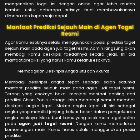
mengenalkan togel ini dengan online agar lebih mudah
kembali untuk beberapa artisnya buat membawakannya
dimana dan kapan saja dapat.
Manfaat Prediksi Sejauh Main di Agen Togel
Resmi
Agar kamu esoknya selalu menggunakan posisi prediksi togel
sejauh main pada agen judi togel resmi. Admin langsung akan
membagi kamu deskripsi faedahnya secara jelas. Ini dia
manfaat prediksi yang harus kamu ketahui esoknya.
Membagikan Deskripsi Angka Jitu dan Akurat
Membagi deskripsi angka tepat sebagai salah satunya
manfaat prediksi sejauh main pada agen judi togel resmi.
Terang yang esoknya bakal menjadi manfaat penting dari
prediksi China Pools sebagai bisa membagi semua member
deskripsi angka tepat. Makna angka tepat di sini sebagai
angka yang memiliki jenjang keluar besar dalam pengeluaran
angka esoknya. Maka buat kamu yang esok main togel online
pada
agen judi togel resmi
. Dengan kamu memerlukan
kemenangan main. Kamu harus selalu menggunakan posisi
prediksi.