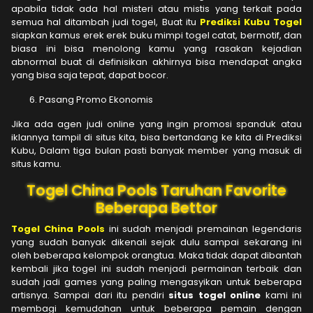
apabila tidak ada hal misteri atau mistis yang terkait pada
semua hal ditambah judi togel, Buat itu
Prediksi Kubu
Togel
siapkan kamus erek erek buku mimpi togel catat, bermotif, dan
biasa ini bisa menolong kamu yang rasakan kejadian
abnormal buat di definisikan akhirnya bisa mendapat angka
yang bisa saja tepat, dapat bocor.
Pasang Promo Ekonomis
Jika ada agen judi online yang ingin promosi spanduk atau
iklannya tampil di situs kita, bisa bertandang ke kita di Prediksi
Kubu, Dalam tiga bulan pasti banyak member yang masuk di
situs kamu.
Togel China Pools Taruhan Favorite
Beberapa Bettor
Togel China Pools
ini sudah menjadi premainan legendaris
yang sudah banyak dikenali sejak dulu sampai sekarang ini
oleh beberapa kelompok orangtua. Maka tidak dapat dibantah
kembali jika togel ini sudah menjadi permainan terbaik dan
sudah jadi games yang paling mengasyikan untuk beberapa
artisnya. Sampai dari itu pendiri
situs
togel online
kami ini
membagi kemudahan untuk beberapa pemain dengan