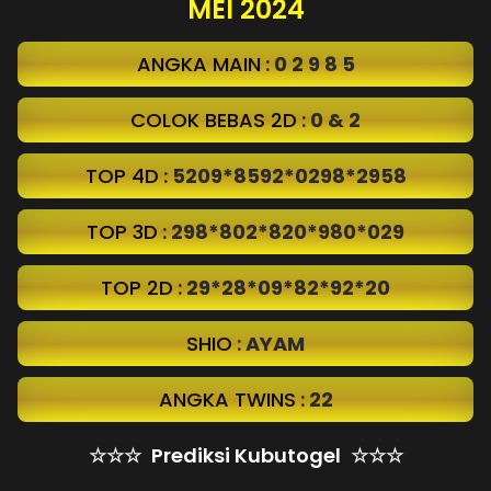
MEI 2024
ANGKA MAIN
:
0 2 9 8 5
COLOK BEBAS 2D
:
0 & 2
TOP 4D
:
5209*8592*0298*2958
TOP 3D
:
298*802*820*980*029
TOP 2D
:
29*28*09*82*92*20
SHIO
:
AYAM
ANGKA TWINS
:
22
☆☆☆
Prediksi Kubutogel
☆☆☆