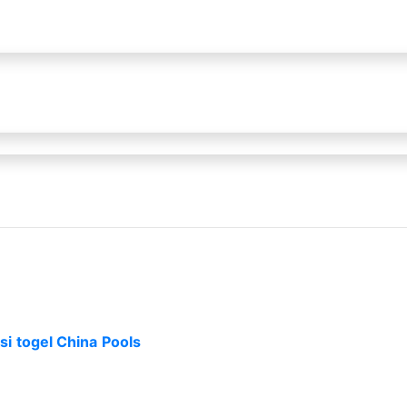
Data Keluaran
Live Draw Togel
Paito Warna Togel
EL CHINA POOLS – 14 
China Pools | Rumus A
si togel China Pools
kami ini, Prediksi Kubu akan membagi
ai situs prediksi yang paling banyak di Indonesia di sini ki
el yang terakurat dan kita juga siapkan info info keluara