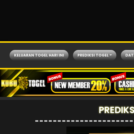
KELUARAN TOGEL HARI INI
PREDIKSI TOGEL
DAT
PREDIKS