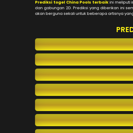
Prediksi togel China Pools terbaik
ini meliputi
dan gabungan 2D. Prediksi yang diberikan ini se
akan berguna sekali untuk beberapa artisnya yan
PRED