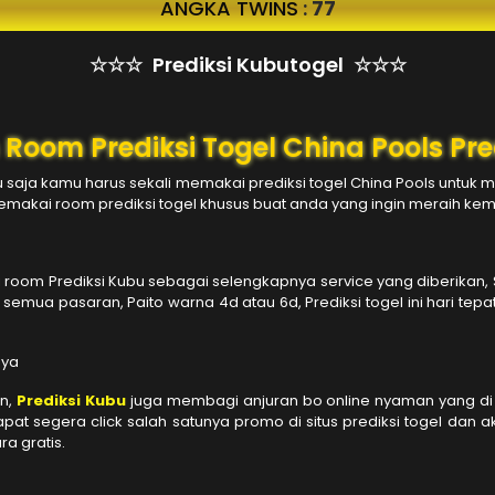
ANGKA TWINS
:
77
☆☆☆
Prediksi Kubutogel
☆☆☆
 Room Prediksi Togel China Pools Pre
tu saja kamu harus sekali memakai prediksi togel China Pools untuk 
memakai room prediksi togel khusus buat anda yang ingin meraih k
 room Prediksi Kubu sebagai selengkapnya service yang diberikan, S
p semua pasaran, Paito warna 4d atau 6d, Prediksi togel ini hari t
aya
an,
Prediksi Kubu
juga membagi anjuran bo online nyaman yang di
pat segera click salah satunya promo di situs prediksi togel dan ak
ra gratis.