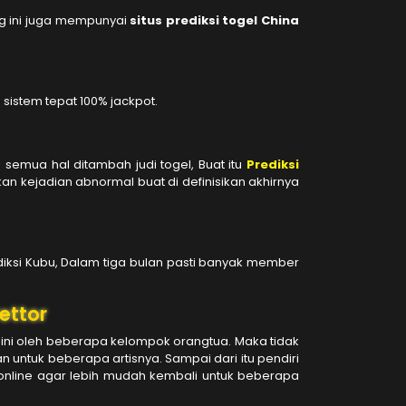
ang ini juga mempunyai
situs prediksi togel China
sistem tepat 100% jackpot.
 semua hal ditambah judi togel, Buat itu
Prediksi
an kejadian abnormal buat di definisikan akhirnya
rediksi Kubu, Dalam tiga bulan pasti banyak member
ettor
 ini oleh beberapa kelompok orangtua. Maka tidak
 untuk beberapa artisnya. Sampai dari itu pendiri
nline agar lebih mudah kembali untuk beberapa