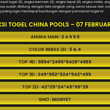
 invest togel 2D, angka bermain 2D, angka tepat 2D, angka mistis, angk
mua sudah dihitung dengan tata langkah yang sama sesuai dan cocok 
g paling ingin mendapat keuntungan dengan parmainan togel ini.
KSI TOGEL CHINA POOLS – 07 FEBRUAR
ANGKA MAIN
:
2 4 9 5 6
COLOK BEBAS 2D
:
5 & 4
TOP 4D
:
5694*2495*6429*4965
TOP 3D
:
249*952*524*542*495
TOP 2D
:
42*25*24*45*95*29
SHIO
:
MONYET