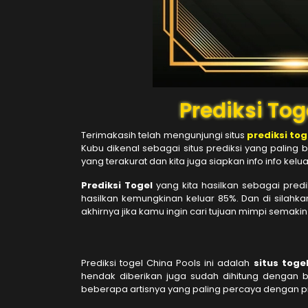
Prediksi To
Terimakasih telah mengunjungi situs
prediksi tog
Kubu dikenal sebagai situs prediksi yang paling b
yang terakurat dan kita juga siapkan info info kelu
Prediksi
Togel
yang kita hasilkan sebagai pred
hasilkan kemungkinan keluar 85%. Dan di silahk
akhirnya jika kamu ingin cari tujuan mimpi semak
Prediksi togel China Pools ini adalah
situs togel
hendak diberikan juga sudah dihitung dengan 
beberapa artisnya yang paling percaya dengan predi