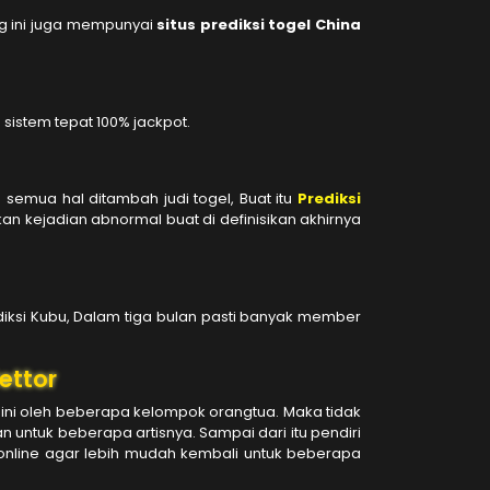
ang ini juga mempunyai
situs prediksi togel China
sistem tepat 100% jackpot.
 semua hal ditambah judi togel, Buat itu
Prediksi
an kejadian abnormal buat di definisikan akhirnya
rediksi Kubu, Dalam tiga bulan pasti banyak member
ettor
 ini oleh beberapa kelompok orangtua. Maka tidak
 untuk beberapa artisnya. Sampai dari itu pendiri
nline agar lebih mudah kembali untuk beberapa