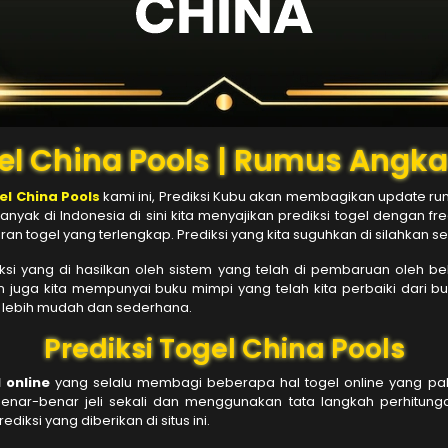
gel China Pools | Rumus Angka
el China Pools
kami ini, Prediksi Kubu akan membagikan update rumus
anyak di Indonesia di sini kita menyajikan prediksi togel dengan fre
aran togel yang terlengkap. Prediksi yang kita suguhkan di silahkan s
iksi yang di hasilkan oleh sistem yang telah di pembaruan oleh 
an juga kita mempunyai buku mimpi yang telah kita perbaiki dari 
in lebih mudah dan sederhana.
Prediksi Togel China Pools
 online
yang selalu membagi beberapa hal togel online yang pali
benar-benar jeli sekali dan menggunakan tata langkah perhitun
ksi yang diberikan di situs ini.