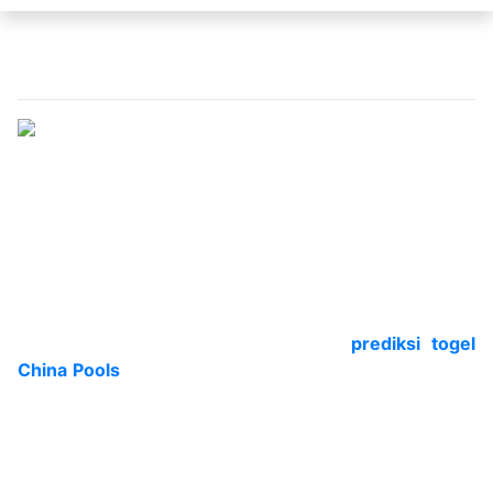
PREDIKSI TOGEL CHINA POOLS – 04
MARET 2024
Prediksi Togel China
Pools | Rumus Angka
China Pools
Terimakasih telah mengunjungi situs
prediksi togel
China Pools
kami ini, Prediksi Kubu akan membagikan
update rumus togel China Pools setiap harinya disini.
Prediksi Kubu dikenal sebagai situs prediksi yang
paling banyak di Indonesia di sini kita menyajikan
prediksi togel dengan free dan di silahkan kita juga