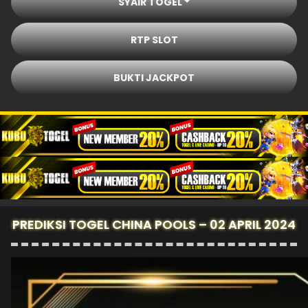
SYAIR TOGEL
RTP SLOT
BUKTI JACKPOT
PREDIKSI TOGEL CHINA POOLS – 02 APRIL 2024