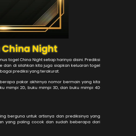
 China Night
 togel China Night setiap harinya disini. Prediksi
e dan di silahkan kita juga siapkan keluaran togel
ebagai prediksi yang terakurat.
beberapa pakar akhirnya nomor bermain yang kita
buku mimpi 2D, buku mimpi 3D, dan buku mimpi 4D
ng berguna untuk artisnya dan prediksinya yang
gan yang paling cocok dan sudah beberapa dari