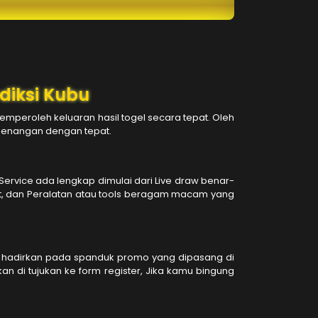
diksi Kubu
memperoleh keluaran hasil togel secara tepat. Oleh
emenangan dengan tepat.
ervice ada lengkap dimulai dari Live draw benar-
epat, dan Peralatan atau tools beragam macam yang
 hadirkan pada spanduk promo yang dipasang di
an di tujukan ke form register, Jika kamu bingung