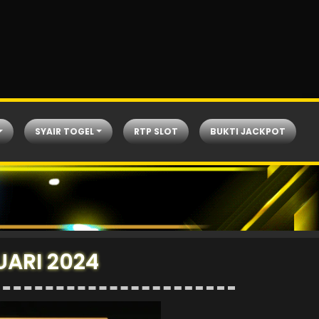
SYAIR TOGEL
RTP SLOT
BUKTI JACKPOT
UARI 2024