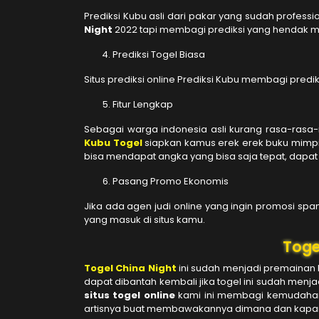
Prediksi Kubu asli dari pakar yang sudah professi
Night
2022 tapi membagi prediksi yang hendak 
Prediksi Togel Biasa
Situs prediksi online Prediksi Kubu membagi pred
Fitur Lengkap
Sebagai warga indonesia asli kurang rasa-rasa-ra
Kubu
Togel
siapkan kamus erek erek buku mimpi t
bisa mendapat angka yang bisa saja tepat, dapat
Pasang Promo Ekonomis
Jika ada agen judi online yang ingin promosi span
yang masuk di situs kamu.
Toge
Togel China Night
ini sudah menjadi premainan 
dapat dibantah kembali jika togel ini sudah menj
situs
togel online
kami ini membagi kemudahan 
artisnya buat membawakannya dimana dan kapan