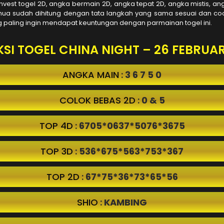
 invest togel 2D, angka bermain 2D, angka tepat 2D, angka mistis, ang
mua sudah dihitung dengan tata langkah yang sama sesuai dan cocok 
g paling ingin mendapat keuntungan dengan parmainan togel ini.
KSI TOGEL CHINA NIGHT – 26 FEBRUAR
ANGKA MAIN
:
3 6 7 5 0
COLOK BEBAS 2D
:
0 & 5
TOP 4D
:
6705*0637*5076*3675
TOP 3D
:
536*675*563*753*367
TOP 2D
:
67*75*36*73*65*56
SHIO
:
KAMBING