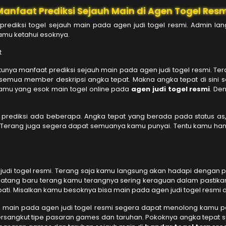
Manfaat Prediksi Sejauh Main di Agen Togel Resm
prediksi togel sejauh main pada agen judi togel resmi. Admin l
kamu ketahui esoknya.
t
unya manfaat prediksi sejauh main pada agen judi togel resmi. T
 semua member deskripsi angka tepat. Makna angka tepat di sini s
amu yang esok main togel online pada
agen judi togel resmi
. De
prediksi ada beberapa. Angka tepat yang berada pada status as, 
. Terang juga segera dapat semuanya kamu punyai. Tentu kamu h
judi togel resmi. Terang saja kamu langsung akan hadapi dengan 
atang baru terang kamu terangnya sering keraguan dalam pastik
ati. Misalkan kamu besoknya bisa main pada agen judi togel resmi 
uh main pada agen judi togel resmi segera dapat menolong kamu 
 tersangkut tipe pasaran games dan taruhan. Pokoknya angka tepa