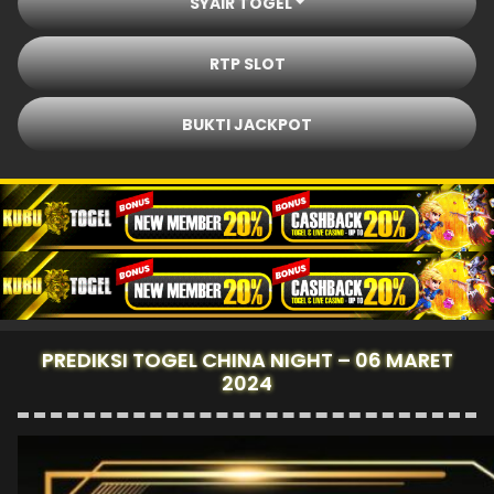
SYAIR TOGEL
RTP SLOT
BUKTI JACKPOT
PREDIKSI TOGEL CHINA NIGHT – 06 MARET
2024