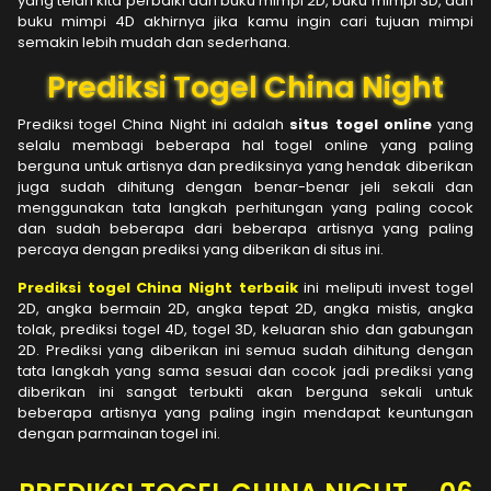
yang telah kita perbaiki dari buku mimpi 2D, buku mimpi 3D, dan
buku mimpi 4D akhirnya jika kamu ingin cari tujuan mimpi
semakin lebih mudah dan sederhana.
Prediksi Togel China Night
Prediksi togel China Night ini adalah
situs togel online
yang
selalu membagi beberapa hal togel online yang paling
berguna untuk artisnya dan prediksinya yang hendak diberikan
juga sudah dihitung dengan benar-benar jeli sekali dan
menggunakan tata langkah perhitungan yang paling cocok
dan sudah beberapa dari beberapa artisnya yang paling
percaya dengan prediksi yang diberikan di situs ini.
Prediksi togel China Night terbaik
ini meliputi invest togel
2D, angka bermain 2D, angka tepat 2D, angka mistis, angka
tolak, prediksi togel 4D, togel 3D, keluaran shio dan gabungan
2D. Prediksi yang diberikan ini semua sudah dihitung dengan
tata langkah yang sama sesuai dan cocok jadi prediksi yang
diberikan ini sangat terbukti akan berguna sekali untuk
beberapa artisnya yang paling ingin mendapat keuntungan
dengan parmainan togel ini.