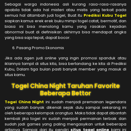
Sebagai warga indonesia asli kurang rasa-rasa-rasanya
apabila tidak ada hal misteri atau mistis yang terkait pada
semua hal ditambah judi togel, Buat itu
Prediksi Kubu
Togel
siapkan kamus erek erek buku mimpi togel catat, bermotif, dan
biasa ini bisa menolong kamu yang rasakan kejadian
abnormal buat di definisikan akhirnya bisa mendapat angka
yang bisa saja tepat, dapat bocor.
Pasang Promo Ekonomis
Jika ada agen judi online yang ingin promosi spanduk atau
iklannya tampil di situs kita, bisa bertandang ke kita di Prediksi
Kubu, Dalam tiga bulan pasti banyak member yang masuk di
situs kamu.
Togel China Night Taruhan Favorite
Beberapa Bettor
Togel China Night
ini sudah menjadi premainan legendaris
yang sudah banyak dikenali sejak dulu sampai sekarang ini
oleh beberapa kelompok orangtua. Maka tidak dapat dibantah
kembali jika togel ini sudah menjadi permainan terbaik dan
sudah jadi games yang paling mengasyikan untuk beberapa
artisnya. Sampai dari itu pendiri
situs
togel online
kami ini