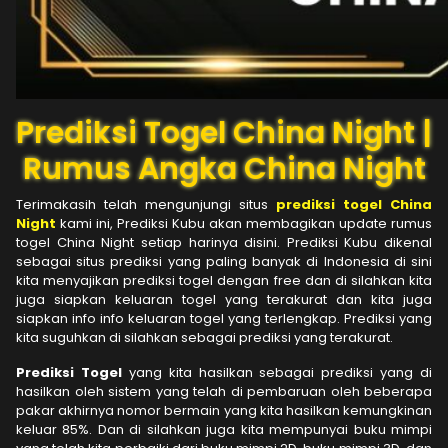
Prediksi Togel China Night |
Rumus Angka China Night
Terimakasih telah mengunjungi situs
prediksi togel China
Night
kami ini, Prediksi Kubu akan membagikan update rumus
togel China Night setiap harinya disini. Prediksi Kubu dikenal
sebagai situs prediksi yang paling banyak di Indonesia di sini
kita menyajikan prediksi togel dengan free dan di silahkan kita
juga siapkan keluaran togel yang terakurat dan kita juga
siapkan info info keluaran togel yang terlengkap. Prediksi yang
kita suguhkan di silahkan sebagai prediksi yang terakurat.
Prediksi
Togel
yang kita hasilkan sebagai prediksi yang di
hasilkan oleh sistem yang telah di pembaruan oleh beberapa
pakar akhirnya nomor bermain yang kita hasilkan kemungkinan
keluar 85%. Dan di silahkan juga kita mempunyai buku mimpi