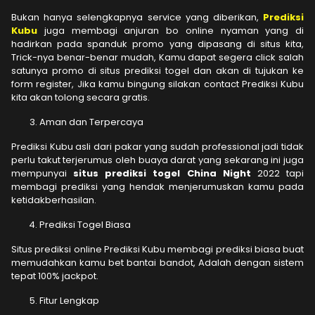
Bukan hanya selengkapnya service yang diberikan,
Prediksi
Kubu
juga membagi anjuran bo online nyaman yang di
hadirkan pada spanduk promo yang dipasang di situs kita,
Trick-nya benar-benar mudah, Kamu dapat segera click salah
satunya promo di situs prediksi togel dan akan di tujukan ke
form register, Jika kamu bingung silakan contact Prediksi Kubu
kita akan tolong secara gratis.
Aman dan Terpercaya
Prediksi Kubu asli dari pakar yang sudah professional jadi tidak
perlu takut terjerumus oleh buaya darat yang sekarang ini juga
mempunyai
situs prediksi togel China Night
2022 tapi
membagi prediksi yang hendak menjerumuskan kamu pada
ketidakberhasilan.
Prediksi Togel Biasa
Situs prediksi online Prediksi Kubu membagi prediksi biasa buat
memudahkan kamu bet bantai bandot, Adalah dengan sistem
tepat 100% jackpot.
Fitur Lengkap