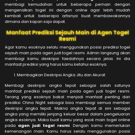
membagi kemudahan untuk beberapa pemain dengan
mengenalkan togel ini dengan online agar lebih mudah
kembali untuk beberapa artisnya buat membawakannya
dimana dan kapan saja dapat.
Manfaat Prediksi Sejauh Main di Agen Togel
Resmi
Agar kamu esoknya selalu menggunakan posisi prediksi togel
sejauh main pada agen judi togel resmi. Admin langsung akan
membagi kamu deskripsi faedahnya secara jelas. Ini dia
manfaat prediksi yang harus kamu ketahui esoknya.
Membagikan Deskripsi Angka Jitu dan Akurat
Membagi deskripsi angka tepat sebagai salah satunya
manfaat prediksi sejauh main pada agen judi togel resmi.
Terang yang esoknya bakal menjadi manfaat penting dari
prediksi China Night sebagai bisa membagi semua member
deskripsi angka tepat. Makna angka tepat di sini sebagai
angka yang memiliki jenjang keluar besar dalam pengeluaran
angka esoknya. Maka buat kamu yang esok main togel online
pada
agen judi togel resmi
. Dengan kamu memerlukan
kemenangan main. Kamu harus selalu menggunakan posisi