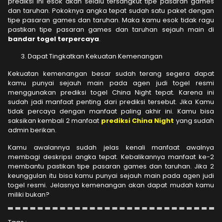
prediksi ini esok akan selalu tersangkut tipe pasaran games
dan taruhan. Pokoknya angka tepat sudah satu paket dengan
tipe pasaran games dan taruhan. Maka kamu esok tidak ragu
pastikan tipe pasaran games dan taruhan sejauh main di
bandar togel terpercaya
.
Dapat Tingkatkan Kekuatan Kemenangan
Kekuatan kemenangan besar sudah terang segera dapat
kamu punyai sejauh main pada agen judi togel resmi
menggunakan prediksi togel China Night tepat. Karena ini
sudah jadi manfaat penting dari prediksi tersebut. Jika Kamu
tidak percaya dengan manfaat paling akhir ini. Kamu bisa
saksikan kembali 2 manfaat
prediksi China Night
yang sudah
admin berikan.
Kamu awalannya sudah jelas kenali manfaat awalnya
membagi deskripsi angka tepat. Kebalikannya manfaat ke-2
membantu pastikan tipe pasaran games dan taruhan. Jika 2
keunggulan itu bisa kamu punyai sejauh main pada agen judi
togel resmi. Jelasnya kemenangan akan dapat mudah kamu
miliki bukan?