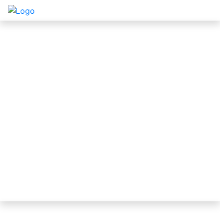
Keluaran Togel Hari Ini
Prediksi Togel
Data Keluaran
Live Draw Togel
Paito Warna Togel
Syair Togel
RTP Slot
Bukti JACKPOT