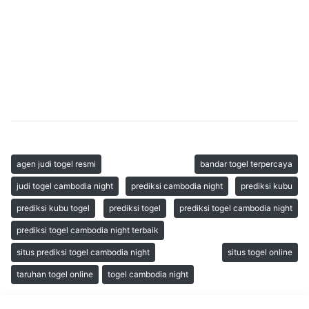
Kamu awalannya sudah jelas kenali manfaat awalnya
membagi deskripsi angka tepat. Kebalikannya manfaat
ke-2 membantu pastikan tipe pasaran games dan
taruhan. Jika 2 keunggulan itu bisa kamu punyai
sejauh main pada agen judi togel resmi. Jelasnya
kemenangan akan dapat mudah kamu miliki bukan?
Tags :
agen judi togel resmi
bandar togel terpercaya
judi togel cambodia night
prediksi cambodia night
prediksi kubu
prediksi kubu togel
prediksi togel
prediksi togel cambodia night
prediksi togel cambodia night terbaik
situs prediksi togel cambodia night
situs togel online
taruhan togel online
togel cambodia night