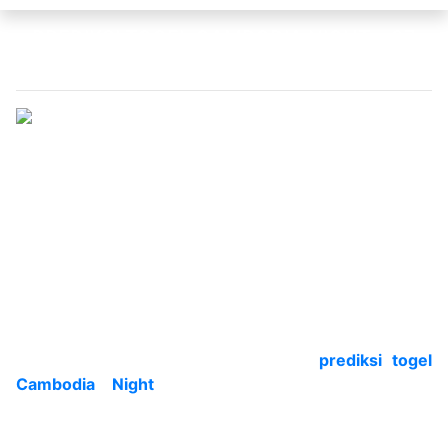
PREDIKSI TOGEL CAMBODIA NIGHT – 07
JANUARI 2024
Prediksi Togel
Cambodia Night |
Rumus Angka
Cambodia Night
Terimakasih telah mengunjungi situs
prediksi togel
Cambodia Night
kami ini, Prediksi Kubu akan
membagikan update rumus togel Cambodia Night
setiap harinya disini. Prediksi Kubu dikenal sebagai