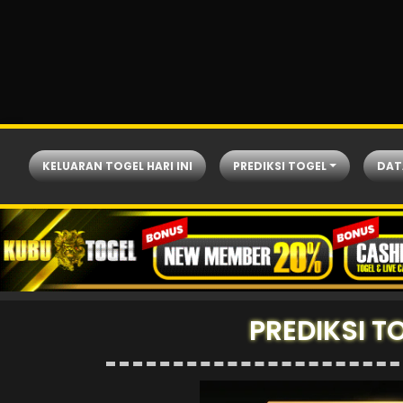
KELUARAN TOGEL HARI INI
PREDIKSI TOGEL
DAT
PREDIKSI T