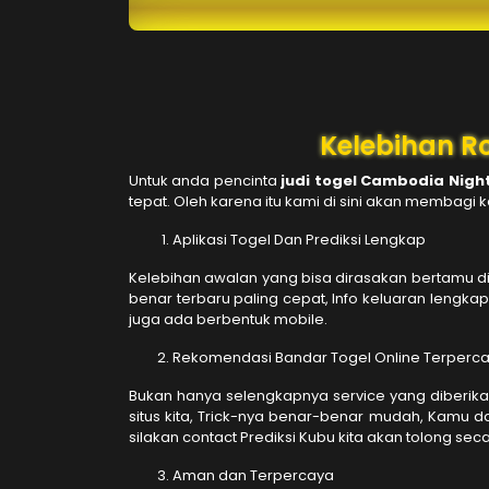
Kelebihan R
Untuk anda pencinta
judi togel Cambodia Nigh
tepat. Oleh karena itu kami di sini akan membag
Aplikasi Togel Dan Prediksi Lengkap
Kelebihan awalan yang bisa dirasakan bertamu di
benar terbaru paling cepat, Info keluaran lengka
juga ada berbentuk mobile.
Rekomendasi Bandar Togel Online Terperc
Bukan hanya selengkapnya service yang diberik
situs kita, Trick-nya benar-benar mudah, Kamu da
silakan contact Prediksi Kubu kita akan tolong seca
Aman dan Terpercaya