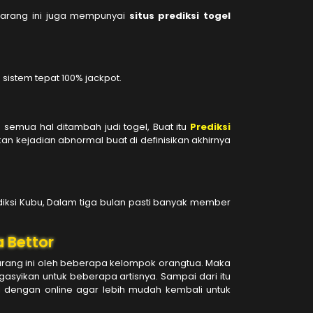
sekarang ini juga mempunyai
situs prediksi togel
sistem tepat 100% jackpot.
 semua hal ditambah judi togel, Buat itu
Prediksi
an kejadian abnormal buat di definisikan akhirnya
rediksi Kubu, Dalam tiga bulan pasti banyak member
 Bettor
arang ini oleh beberapa kelompok orangtua. Maka
asyikan untuk beberapa artisnya. Sampai dari itu
dengan online agar lebih mudah kembali untuk