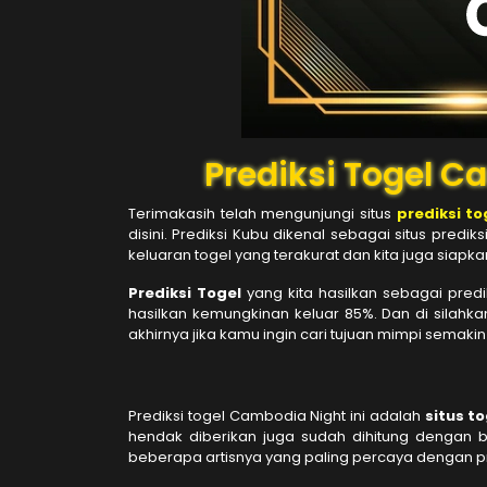
Prediksi Togel 
Terimakasih telah mengunjungi situs
prediksi t
disini. Prediksi Kubu dikenal sebagai situs predik
keluaran togel yang terakurat dan kita juga siapkan
Prediksi
Togel
yang kita hasilkan sebagai pred
hasilkan kemungkinan keluar 85%. Dan di silahk
akhirnya jika kamu ingin cari tujuan mimpi semak
Prediksi togel Cambodia Night ini adalah
situs to
hendak diberikan juga sudah dihitung dengan 
beberapa artisnya yang paling percaya dengan predi