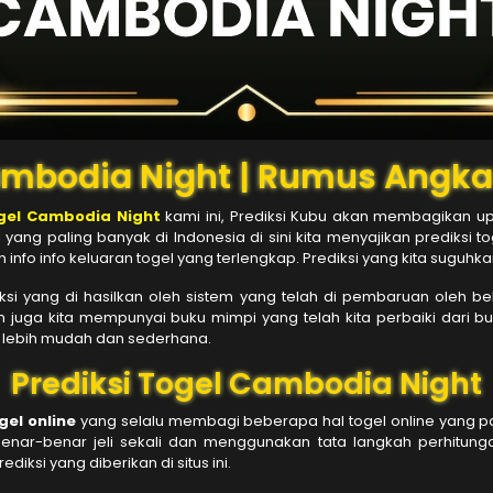
Cambodia Night | Rumus Angk
ogel Cambodia Night
kami ini, Prediksi Kubu akan membagikan up
si yang paling banyak di Indonesia di sini kita menyajikan prediksi 
 info info keluaran togel yang terlengkap. Prediksi yang kita suguhka
iksi yang di hasilkan oleh sistem yang telah di pembaruan oleh 
an juga kita mempunyai buku mimpi yang telah kita perbaiki dari 
in lebih mudah dan sederhana.
Prediksi Togel Cambodia Night
gel online
yang selalu membagi beberapa hal togel online yang pa
benar-benar jeli sekali dan menggunakan tata langkah perhitun
ksi yang diberikan di situs ini.