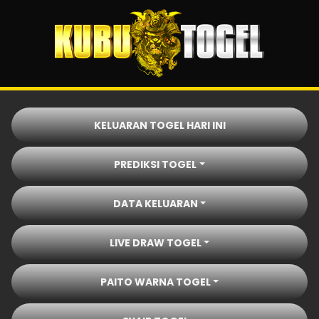
KELUARAN TOGEL HARI INI
PREDIKSI TOGEL
DATA KELUARAN
LIVE DRAW TOGEL
PAITO WARNA TOGEL