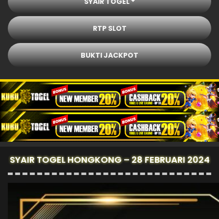
SYAIR TOGEL
RTP SLOT
BUKTI JACKPOT
SYAIR TOGEL HONGKONG – 28 FEBRUARI 2024